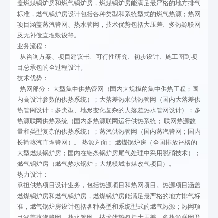
盖燃煤锅炉房和燃气锅炉房，燃煤锅炉房能满足最严格的地方排气
标准，燃气锅炉房设计包括各种类型和系统型式的燃气热源；热网
项目涵盖蒸汽管网、热水管网，技术优势包括大压差、多热源联网
及无补偿直埋敷设等。
业务流程：
从咨询方案、项目建议书、可行性研究、初步设计、施工图到项
目总承包的全过程设计。
技术优势：
01
02
03
04
05
06
热网部分： 大型集中供热管网（国内大规模的集中供热工程；国
内高设计参数的供热系统）；大落差热水供热管网（国内大落差供
热管网设计；多类型、地形变化复杂的大落差热水管网设计）；多
热源联网供热系统（国内多热源联网运行供热系统； 联网热源数
量和类型复杂的供热系统）；蒸汽供热管网（国内蒸汽管网；国内
长输蒸汽直埋管网）。 热源方面： 燃煤锅炉房（全国排放严格的
关于我
业务范
服务领
工程案
资讯中
联系我
大型燃煤锅炉房；国内在链条锅炉房尾气处理中采用脱硝技术）；
们
围
域
例
心
们
燃气锅炉房（燃气热水锅炉；大规模城市煤改气项目）。
热力设计：
承担供热项目设计业务，包括热源项目和热网项目。热源项目涵盖
关于我们
项目可行
化工医药
工业硫酸
新闻中心
联系我们
燃煤锅炉房和燃气锅炉房，燃煤锅炉房能满足最严格的地方排气标
准，燃气锅炉房设计包括各种类型和系统型式的燃气热源；热网项
性研究报
石化电力
铝项目
行业动态
目涵盖蒸汽管网、热水管网，技术优势包括大压差、多热源联网及