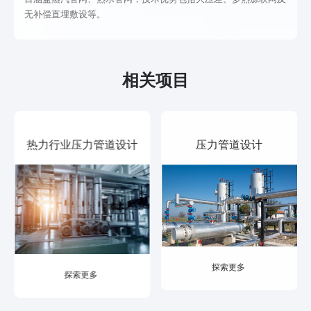
无补偿直埋敷设等。
告
环境工程
环氧丙烷
常见问题
施工图设
市政工程
项目证
相关工艺
计
土建工程
甲醇钠项
其他
相关项目
压力管道
其他
目
设计
离子膜烧
热力行业压力管道设计
压力管道设计
SIL定级报
碱项目
告
连续法生
SIS施工图
产氯乙酸
设计
项目
探索更多
消防设计
甲烷烃分
探索更多
专篇
离项目