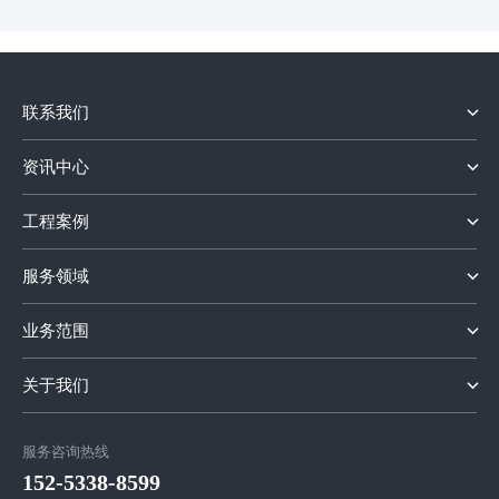
规划文本
氯乙酸甲
HAZOP分
酯项目
析报告
氯乙酰氯
联系我们
安全设施
项目
资讯中心
设计专篇
氯化石蜡
工程案例
职业病防
项目
服务领域
护设施设
氯化亚砜
业务范围
计专篇
项目
关于我们
服务咨询热线
152-5338-8599