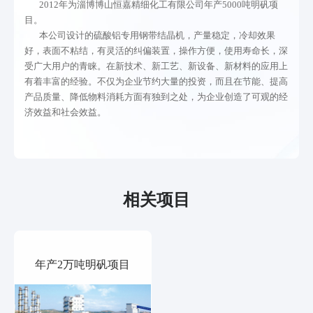
2012年为淄博博山恒嘉精细化工有限公司年产5000吨明矾项
目。
本公司设计的硫酸铝专用钢带结晶机，产量稳定，冷却效果
好，表面不粘结，有灵活的纠偏装置，操作方便，使用寿命长，深
01
02
03
04
05
06
受广大用户的青睐。在新技术、新工艺、新设备、新材料的应用上
有着丰富的经验。不仅为企业节约大量的投资，而且在节能、提高
产品质量、降低物料消耗方面有独到之处，为企业创造了可观的经
济效益和社会效益。
关于我
业务范
服务领
工程案
资讯中
联系我
们
围
域
例
心
们
相关项目
关于我们
项目可行
化工医药
工业硫酸
新闻中心
联系我们
性研究报
石化电力
铝项目
行业动态
年产2万吨明矾项目
告
环境工程
环氧丙烷
常见问题
施工图设
市政工程
项目证
相关工艺