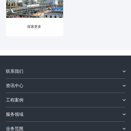
计
土建工程
甲醇钠项
其他
压力管道
其他
目
探索更多
设计
离子膜烧
SIL定级报
碱项目
告
连续法生
SIS施工图
产氯乙酸
联系我们
设计
项目
资讯中心
消防设计
甲烷烃分
专篇
离项目
工程案例
规划文本
氯乙酸甲
服务领域
HAZOP分
酯项目
业务范围