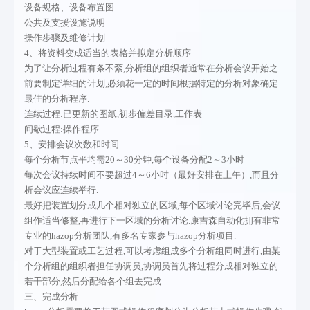
施工图设
市政工程
项目证
相关工艺
设备规格、设备布置图
公共及支援设施说明
计
土建工程
甲醇钠项
其他
操作步骤及维修计划
4、将资料变成适当的表格并拟定分析顺序
压力管道
其他
目
为了让分析过程有条不紊,分析组的组织者通常在分析会议开始之
前要制定详细的计划,必须花一定的时间根据特定的分析对象确定
设计
离子膜烧
最佳的分析程序.
SIL定级报
碱项目
连续过程:已更新的图纸,初步偏差目录,工作表
间歇过程:操作程序
告
连续法生
5、安排会议次数和时间
每个分析节点平均需20～30分钟,每个设备分配2～3小时
SIS施工图
产氯乙酸
每次会议持续时间不要超过4～6小时（最好安排在上午）,而且分
析会议应连续举行.
设计
项目
最好把装置划分成几个相对独立的区域,每个区域讨论完毕后,会议
组作适当修整,再进行下一区域的分析讨论.康吉森自动化拥有非常
消防设计
甲烷烃分
专业的hazop分析团队,有多名专家参与hazop分析项目.
对于大型装置或工艺过程,可以考虑组成多个分析组同时进行,由某
专篇
离项目
个分析组的组织者担任协调员,协调员首先将过程分成相对独立的
规划文本
氯乙酸甲
若干部分,然后分配给各个组去完成.
三、完成分析
HAZOP分
酯项目