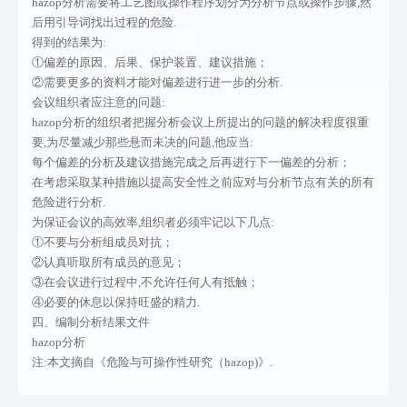
hazop分析需要将工艺图或操作程序划分为分析节点或操作步骤,然
后用引导词找出过程的危险.
析报告
氯乙酰氯
得到的结果为:
①偏差的原因、后果、保护装置、建议措施；
安全设施
项目
②需要更多的资料才能对偏差进行进一步的分析.
会议组织者应注意的问题:
设计专篇
氯化石蜡
hazop分析的组织者把握分析会议上所提出的问题的解决程度很重
职业病防
项目
要,为尽量减少那些悬而未决的问题,他应当:
每个偏差的分析及建议措施完成之后再进行下一偏差的分析；
护设施设
氯化亚砜
在考虑采取某种措施以提高安全性之前应对与分析节点有关的所有
危险进行分析.
计专篇
项目
为保证会议的高效率,组织者必须牢记以下几点:
①不要与分析组成员对抗；
②认真听取所有成员的意见；
③在会议进行过程中,不允许任何人有抵触；
④必要的休息以保持旺盛的精力.
四、编制分析结果文件
hazop分析
注:本文摘自《危险与可操作性研究（hazop)》.