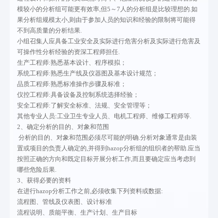
模较小的分析组可能更有效率,但5～7人的分析组是比较理想的.如
果分析组规模太小,则由于参加人员的知识和经验的限制将可能得
不到高质量的分析结果.
小组召集人应具备工业安全及实际进行危害分析及实际进行危害及
可操作性分析经验的资深工程师担任.
01
02
03
04
05
06
生产工程师:熟悉基本设计、程序模拟；
系统工程师:熟悉生产线及仪器图及基本设计规范；
品质工程师:熟悉标准操作步骤及标准；
仪控工程师:具备设备及控制系统选择经验；
安全工程师:了解安全标准、法规、安全管理等；
关于我
业务范
服务领
工程案
资讯中
联系我
其他专业人员:工业卫生专业人员、电机工程师、维修工程师等.
2、确定分析的目的、对象和范围
们
围
域
例
心
们
分析的目的、对象和范围必须尽可能的明确.分析对象通常是由装
置或项目的负责人确定的,并得到hazop分析组的组织者的帮助.应当
按照正确的方向和既定目标开展分析工作,而且要确定应当考虑到
关于我们
项目可行
化工医药
工业硫酸
新闻中心
联系我们
哪些危险后果.
3、获得必要的资料
性研究报
石化电力
铝项目
行业动态
在进行hazop分析工作之前,必须收集下列资料或数据:
告
环境工程
环氧丙烷
常见问题
流程图、管线及仪表图、设计标准
流程说明、质能平衡、生产计划、生产目标